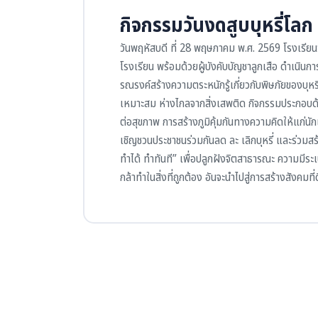
กิจกรรมวันงดสูบบุหรี่โ
วันพฤหัสบดี ที่ 28 พฤษภาคม พ.ศ. 2569 โรงเรียนวั
โรงเรียน พร้อมด้วยผู้บังคับบัญชาลูกเสือ ดำเนินก
รณรงค์สร้างความตระหนักรู้เกี่ยวกับพิษภัยของบุหรี่
เหมาะสม ห่างไกลจากสิ่งเสพติด กิจกรรมประกอบด้วย
ต่อสุขภาพ การสร้างภูมิคุ้มกันทางความคิดให้แก่น
เชิญชวนประชาชนร่วมกันลด ละ เลิกบุหรี่ และร่วม
ทำได้ ทำทันที”
เพื่อปลูกฝังจิตสาธารณะ ความมีระเ
กล้าทำในสิ่งที่ถูกต้อง อันจะนำไปสู่การสร้างสังคมท