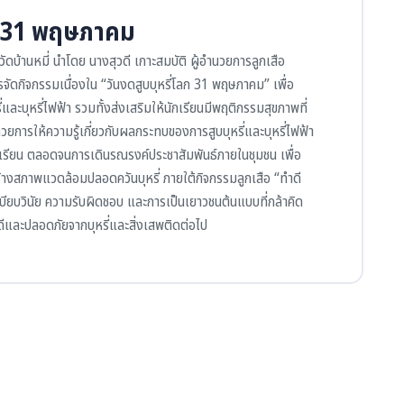
ลก 31 พฤษภาคม
ดบ้านหมี่ นำโดย นางสุวดี เกาะสมบัติ ผู้อำนวยการลูกเสือ
ารจัดกิจกรรมเนื่องใน
“วันงดสูบบุหรี่โลก 31 พฤษภาคม”
เพื่อ
และบุหรี่ไฟฟ้า รวมทั้งส่งเสริมให้นักเรียนมีพฤติกรรมสุขภาพที่
การให้ความรู้เกี่ยวกับผลกระทบของการสูบบุหรี่และบุหรี่ไฟฟ้า
ักเรียน ตลอดจนการเดินรณรงค์ประชาสัมพันธ์ภายในชุมชน เพื่อ
สร้างสภาพแวดล้อมปลอดควันบุหรี่
ภายใต้กิจกรรมลูกเสือ “ทำดี
บียบวินัย ความรับผิดชอบ และการเป็นเยาวชนต้นแบบที่กล้าคิด
ี่ดีและปลอดภัยจากบุหรี่และสิ่งเสพติดต่อไป